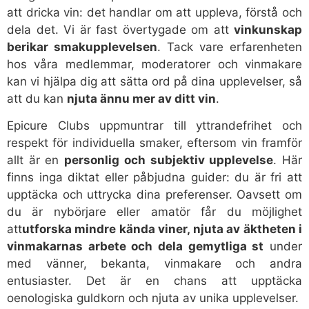
att dricka vin: det handlar om att uppleva, förstå och
dela det. Vi är fast övertygade om att
vinkunskap
berikar smakupplevelsen
. Tack vare erfarenheten
hos våra medlemmar, moderatorer och vinmakare
kan vi hjälpa dig att sätta ord på dina upplevelser, så
att du kan
njuta ännu mer av ditt vin
.
Epicure Clubs uppmuntrar till yttrandefrihet och
respekt för individuella smaker, eftersom vin framför
allt är en
personlig och subjektiv upplevelse
. Här
finns inga diktat eller påbjudna guider: du är fri att
upptäcka och uttrycka dina preferenser. Oavsett om
du är nybörjare eller amatör får du möjlighet
att
utforska mindre kända viner, njuta av äktheten i
vinmakarnas arbete och dela gemytliga st
under
med vänner, bekanta, vinmakare och andra
entusiaster. Det är en chans att upptäcka
oenologiska guldkorn och njuta av unika upplevelser.