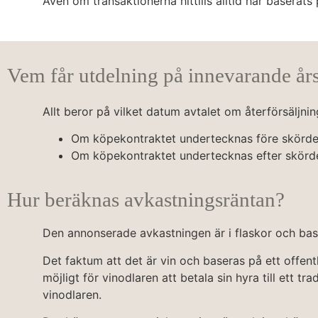
Även om transaktionerna hittills alltid har baserats 
Vem får utdelning på innevarande års
Allt beror på vilket datum avtalet om återförsäljni
Om köpekontraktet undertecknas före skörden 
Om köpekontraktet undertecknas efter skörden 
Hur beräknas avkastningsräntan?
Den annonserade avkastningen är i flaskor och base
Det faktum att det är vin och baseras på ett offentl
möjligt för vinodlaren att betala sin hyra till ett t
vinodlaren.