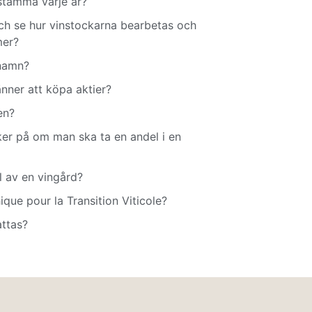
sstämma varje år?
 och se hur vinstockarna bearbetas och
mer?
 namn?
änner att köpa aktier?
en?
r på om man ska ta en andel i en
l av en vingård?
ue pour la Transition Viticole?
attas?