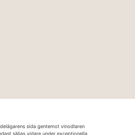
n delägarens sida gentemot vinodlaren
ndast säljas vidare under exceptionella