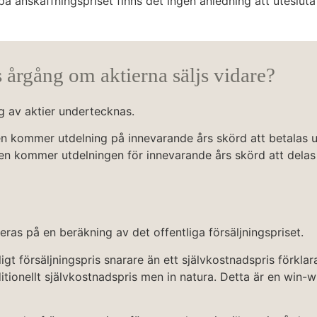
på anskaffningspriset finns det ingen anledning att utesluta 
 årgång om aktierna säljs vidare?
ng av aktier undertecknas.
kommer utdelning på innevarande års skörd att betalas ut 
kommer utdelningen för innevarande års skörd att delas ut 
ras på en beräkning av det offentliga försäljningspriset.
igt försäljningspris snarare än ett självkostnadspris förkla
raditionellt självkostnadspris men in natura. Detta är en win-