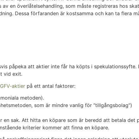
as av en överlåtelsehandling, som måste registreras hos sk
ing. Dessa förfaranden är kostsamma och kan ta flera månad
vis påpeka att aktier inte får ha köpts i spekulationssyfte. De
 vid exit.
GFV-aktier
på ett antal faktorer:
rimoniala metoden).
etsmetoden, som är mindre vanlig för ”tillgångsbolag”)
är en sak. Att hitta en köpare som är beredd att betala det p
vanstående kriterier kommer att finna en köpare.