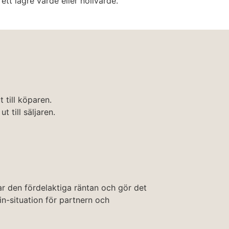
ett lägre värde eller nollvärde.
till köparen.
till säljaren.
rar den fördelaktiga räntan och gör det
win-situation för partnern och