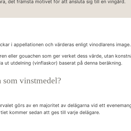
ra, det främsta motivet för att ansluta sig till en vingård.
ockar i appellationen och värderas enligt vinodlarens image.
ren eller gouachen som ger verket dess värde, utan konstnä
a ut utdelning (vinflaskor) baserat på denna beräkning.
na som vinstmedel?
urvalet görs av en majoritet av delägarna vid ett evenemang
iet kommer sedan att ges till varje delägare.