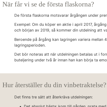
När får vi se de första flaskorna?
De första flaskorna motsvarar årgången under prenu
Exempel: Om du köper en aktie i april 2017, årgång 
och början av 2019, så kommer din utdelning att va
Beroende på årgång kan lagringen variera mellan 4 
lagringsperioden.
Det bör noteras att när utdelningen betalas ut i fo
buteljering under två år innan han kan börja ta emo
Hur återställer du din vinbetraktelse?
Det finns tre sätt att återkräva utdelningen:
Det absolut bästa: kom till gården, prata me