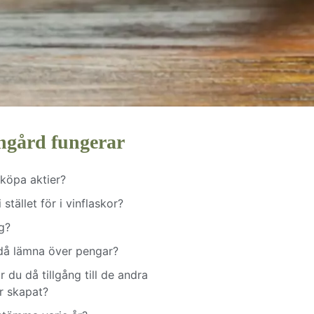
ingård fungerar
t köpa aktier?
stället för i vinflaskor?
g?
 då lämna över pengar?
 du då tillgång till de andra
r skapat?