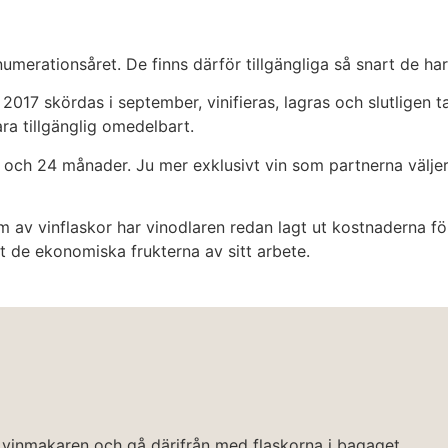
merationsåret. De finns därför tillgängliga så snart de har
2017 skördas i september, vinifieras, lagras och slutligen 
ra tillgänglig omedelbart.
och 24 månader. Ju mer exklusivt vin som partnerna väljer
rm av vinflaskor har vinodlaren redan lagt ut kostnaderna f
t de ekonomiska frukterna av sitt arbete.
d vinmakaren och gå därifrån med flaskorna i bagaget.