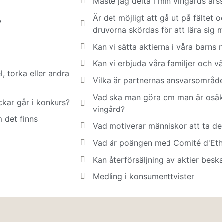
Måste jag delta i min vingårds år
Är det möjligt att gå ut på fältet
?
druvorna skördas för att lära sig 
Kan vi sätta aktierna i våra barns
Kan vi erbjuda våra familjer och v
 torka eller andra
Vilka är partnernas ansvarsområd
Vad ska man göra om man är osäke
kar går i konkurs?
vingård?
 det finns
Vad motiverar människor att ta de
Vad är poängen med Comité d'Ethiq
Kan återförsäljning av aktier besk
Medling i konsumenttvister