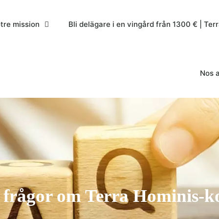
tre mission
Bli delägare i en vingård från 1300 € | Ter
Nos a
 frågor om Terra Hominis-k