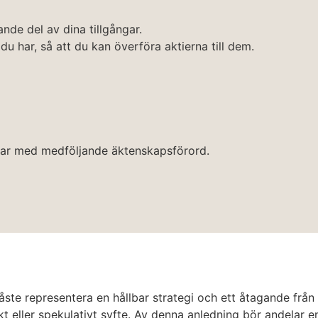
nde del av dina tillgångar.
 du har, så att du kan överföra aktierna till dem.
ingar med medföljande äktenskapsförord.
åste representera en hållbar strategi och ett åtagande frå
kt eller spekulativt syfte. Av denna anledning bör andelar e