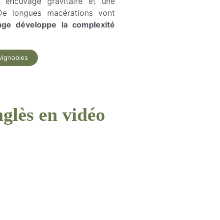
un encuvage gravitaire et une
. De longues macérations vont
age développe la complexité
vignobles
glès en vidéo