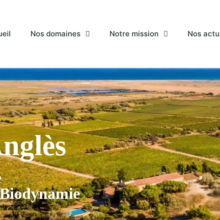
eil
Nos domaines
Notre mission
Nos actu
nglès
e
t Biodynamie