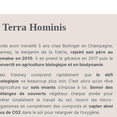
ec Terra Hominis
près avoir travaillé 5 ans chez Bollinger en Champagne,
ianney, le benjamin de la fratrie,
rejoint son père au
omaine en 2010.
Il en prend la gérance en 2017 puis le
onvertit en agriculture biologique et en biodynamie
.
ais Vianney comprend rapidement que
le défi
cologique
va beaucoup plus loin. C’est alors qu’un rêve
’agriculture sur
sols vivants
s’impose à lui.
Semer des
élanges de couver
ts
végétaux chaque année pour
rrêter totalement le travail du sol, nourrir les micro-
rganismes en complément des composts et
capter ainsi
lus de C02
dans le sol pour relarguer de l’oxygène.