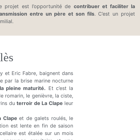
e projet est l’opportunité de
contribuer et
faciliter la
ransmission entre un père et son fils
. C’est un projet
milial.
lès
y et Eric Fabre, baignent dans
́e par la brise marine nocturne
la pleine maturité.
Et c’est la
 romarin, le genièvre, la ciste,
vins du
terroir de La Clape
leur
a Clape
et de galets roulés, le
ion est lente en fin de saison
ellaire est étalée sur un mois