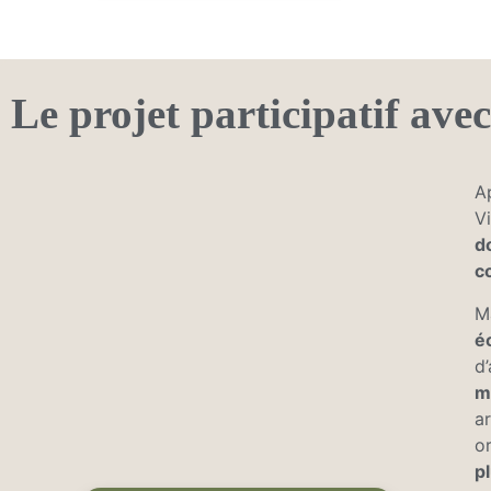
Le projet participatif av
A
V
d
c
M
é
d
m
a
o
p