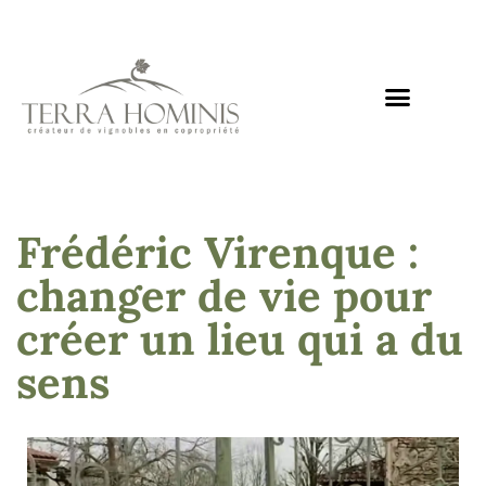
Nos domaines
Notre mission
Nos actualités
Nous rejoindre
Frédéric Virenque :
changer de vie pour
créer un lieu qui a du
sens