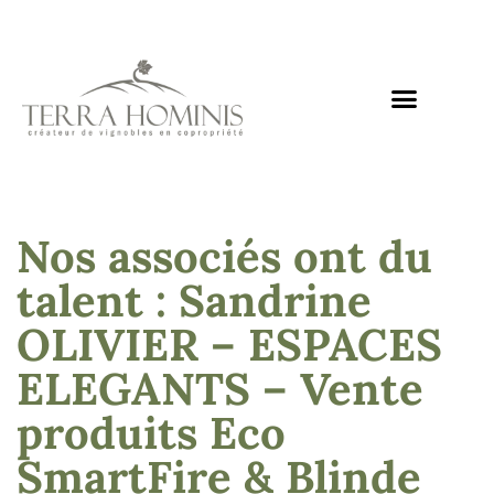
Nos domaines
Notre mission
Nos actualités
Nous rejoindre
Nos associés ont du
talent : Sandrine
OLIVIER – ESPACES
ELEGANTS – Vente
produits Eco
SmartFire & Blinde