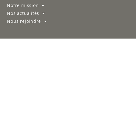
Notre mission
Nos actualités
Nous rejoindre
FAQ
Peut-on prendre plus d'une part ?
Doit-on payer la part chaque année ?
Peut-on revendre ?