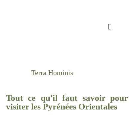
Nos domaines
Notre mission
Nos actualités
Nous rejoindre
Terra Hominis
Tout ce qu'il faut savoir pour
visiter les Pyrénées Orientales