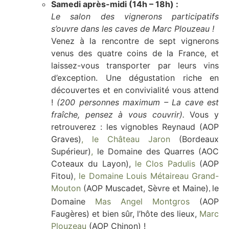
Samedi après-midi (14h – 18h) :
Le salon des vignerons participatifs
s’ouvre dans les caves de Marc Plouzeau !
Venez à la rencontre de sept vignerons
venus des quatre coins de la France, et
laissez-vous transporter par leurs vins
d’exception. Une dégustation riche en
découvertes et en convivialité vous attend
!
(200 personnes maximum – La cave est
fraîche, pensez à vous couvrir).
Vou
s y
retrouverez : les vignobles Reynaud (AOP
Graves)
,
le Château Jaron
(Bordeaux
Supérieur)
,
le Domaine des Quarres (AOC
Coteaux du Layon),
le Clos Padulis
(AOP
Fitou)
, le Domaine Louis Métaireau Grand-
Mouton
(AOP Muscadet, Sèvre et Maine)
le
,
Domaine
Mas Angel
Montgros
(AOP
Faugères) et bien sûr, l’hôte des lieux,
Marc
Plouzeau
(AOP Chinon) !