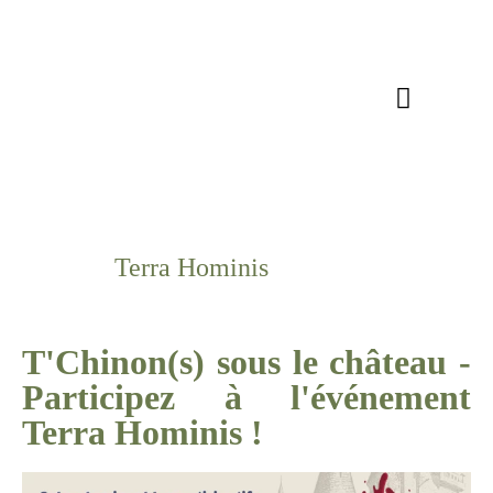
Nos domaines
Notre mission
Nos actualités
Nous rejoindre
Terra Hominis
T'Chinon(s) sous le château -
Participez à l'événement
Terra Hominis !